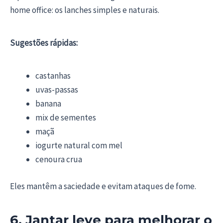
home office: os lanches simples e naturais.
Sugestões rápidas:
castanhas
uvas-passas
banana
mix de sementes
maçã
iogurte natural com mel
cenoura crua
Eles mantêm a saciedade e evitam ataques de fome.
6. Jantar leve para melhorar o